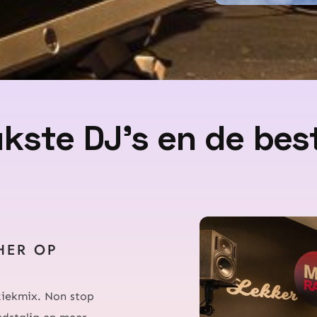
ukste DJ’s en de bes
HER OP
uziekmix. Non stop