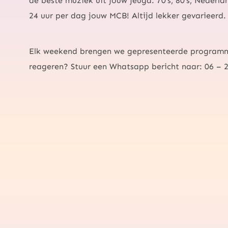
de beste muziek uit jouw jeugd. 70’s, 80’s, Nederla
24 uur per dag jouw MCB! Altijd lekker gevarieerd.
Elk weekend brengen we gepresenteerde programma
reageren?
Stuur een Whatsapp bericht naar: 06 – 2