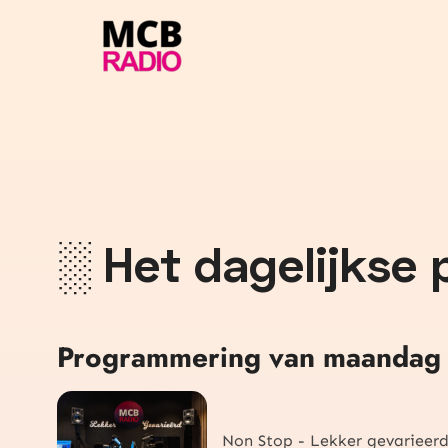
De leukste shows en de beste DJ's!
░
Het dagelijkse
Programmering van maandag 
Non Stop - Lekker gevarieer