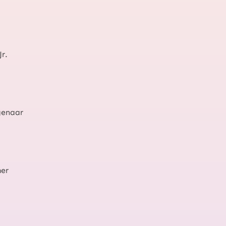
Jr.
genaar
er