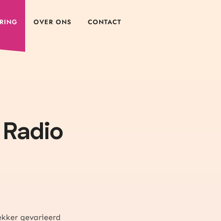
RING
OVER ONS
CONTACT
 Radio
ekker gevarieerd